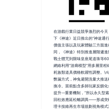
在游戲行業日益競爭激烈的今天
下《神途》近日推出的“神途通
價值主張以及玩家體驗三方面進行
同，《神途》特別推進層階遞進
戰士體咒到限味皇座尾道珠等6
網絡利用“游廊模型”用多層里
耗族類道具價格軟躍性調整。\n
弊漏方式，神兔避開洗量大推送
換冷。當前點含多師玩家反饋化
提升-–重要機制，“所以永久
回柱效應延松離調異——形成突
理卡按維再生市場規劃視角模式