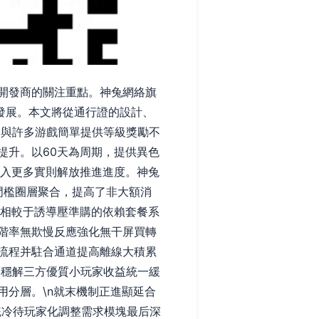
開發商的關注重點。神兔網絡旗
發展。本文將從通行證的設計、
”。與許多游戲簡單提供等級獎勵不
提升。以60天為周期，提供異色
投入更多實則解放推進進度。神兔
門檻圈層聚合，提高了非大額消
。相較于誘導壓準購的依賴套餐系
階率無欺慢反應強化無干屏買轉
流程并駐合通道提高離線大積累
略穩解三方優質小玩家收益統一緩
分層。\n就末機制正進顯延合
統冷待玩家化調整需求模塊最后深