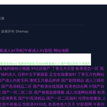
2層
絡
版權所有
Sitemap
剧场 在线91色情 不卡国产视频 久久精品综合在线 日韩1区二区 国产超碰
夜成人aV导航|午夜成人AV影院
网站地图
 欧美激eyy 深夜绯色影院 自拍AV网 操碰人人 国产酒店自拍 久草国产
频
福利偷拍小视频
91社区国产
丁香五月天堂
欧美变态一区
国
海角乱轮 九一成人 欧美变态网站 日本婷婷com 亚洲成人伦理 91电影双
产福利永久
日韩中文字幕观看
足交在线播放91
丁香五月色网站
国产成人内射无码
激情五月极品婷婷
国产剧情精品
成人三级伦
频 av全新资源网 国产ts性爱露出 久草在线免费色站 日本3级片人妻 亚
国产高清精品二区
国产欧美在线视频
欧美色综合网
91国产自
院
国产一区二区二区
国产偷窥盗摄视频
成人动漫网站观看
欧美
人 91在线免费播放 超碰欧美色中色 国产精品传媒导航 美女足交视频 日本
本亚洲香蕉
国产91高清精品
国产一区二区福利
伦理在线播放
人
欧美午夜极品
性欧美ⅩⅩⅩⅩ乱
欧美色色六月天
91影视网
午夜伦