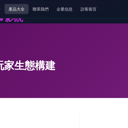
爱香蕉片av-午夜波多解衣-午
介
產品大全
聯系我們
企業信息
訪客留言
V影院
玩家生態構建