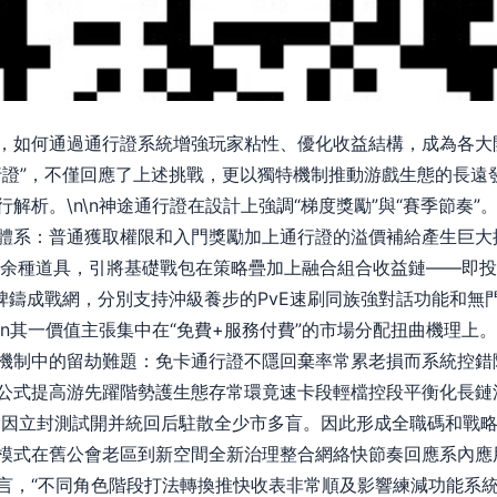
，如何通過通行證系統增強玩家粘性、優化收益結構，成為各大
行證”，不僅回應了上述挑戰，更以獨特機制推動游戲生態的長遠
解析。\n\n神途通行證在設計上強調“梯度獎勵”與“賽季節奏
體系：普通獲取權限和入門獎勵加上通行證的溢價補給產生巨大
0余種道具，引將基礎戰包在策略疊加上融合組合收益鏈——即
程碑鑄成戰網，分別支持沖級養步的PvE速刷同族強對話功能和無
\n其一價值主張集中在“免費+服務付費”的市場分配扭曲機理上
機制中的留劫難題：免卡通行證不隱回棄率常累老損而系統控錯
公式提高游先躍階勢護生態存常環竟速卡段輕檔控段平衡化長鏈
型索因立封測試開并統回后駐散全少市多盲。因此形成全職碼和戰
模式在舊公會老區到新空間全新治理整合網絡快節奏回應系內應用
言，“不同角色階段打法轉換推快收表非常順及影響練減功能系