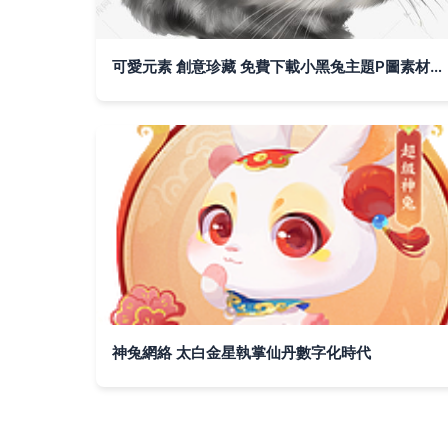
可愛元素 創意珍藏 免費下載小黑兔主題P圖素材與模板組合
神兔網絡 太白金星執掌仙丹數字化時代