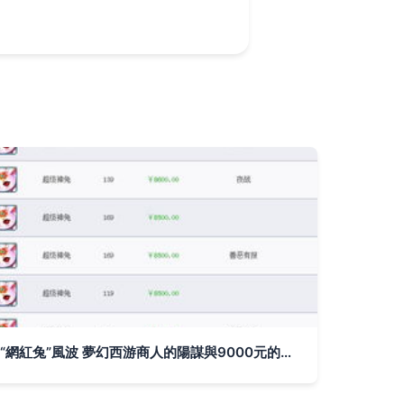
“網紅兔”風波 夢幻西游商人的陽謀與9000元的虛幻泡沫