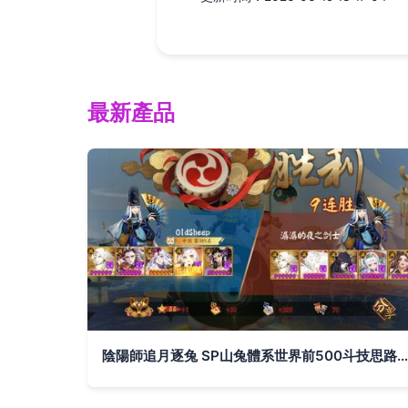
最新產品
陰陽師追月逐兔 SP山兔體系世界前500斗技思路解析