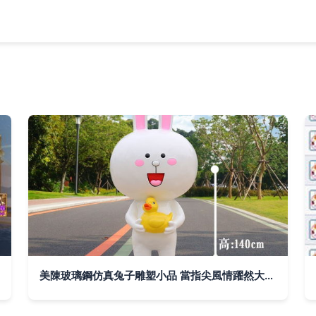
美陳玻璃鋼仿真兔子雕塑小品 當指尖風情躍然大地，百色“神兔”如何用樹脂雕塑演繹千年東方靈動？