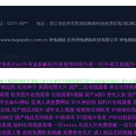
話：0571-39**
地址：浙江省杭州市西湖區轉塘科技經濟區塊2號2幢
6
www.bugwpdcc.com.cn
神兔網絡
杭州神兔網絡科技有限公司
神兔網
实业有限公司
网站 91传媒免费观看 www91色天堂 国产久久男人天堂 欧美波霸OL在线 午夜欧美
香蕉片av|午夜波多解衣|午夜伧理888|午夜一区|午夜叉视频|午
 午夜福利18禁 91蜜臀人妻中文 爱豆午夜福利影院 国产白丝自慰91 精品人妻久久观看
产精品性
乱伦种子
美国伦理大片
国产二区在线观看
美女伦理视
玖玖热玖玖玖 青娱乐日夜操 三级网做爱 在线肏屄网 99精品外围视频 岛国视频在线关看 
观看
欧美图片在线观看
在线观看h视频
国产a级0
变性人妖
国
学生妹Av网站
亚洲人成免费网站
91大神自拍
福利片在线观看
线观看 91人妻爽 福利短片 久草福利资源站久 青娱乐超清精品 五月天综合网 91夫妻小视
精自线
国产精品3级片
成年女人视频
狠狠撸亚洲欧美
91操碰在线
动物交
国产精品无码电影
91插插库
97超碰大香蕉
户外自慰影
黄色网址 三级内射 91蓝莓视频 AV传媒在线观看 国产麻豆9 欧美亚1 一本道大香蕉伊
香蕉视
福利在线视频直播
一区xxxxx
岛国大片免费视频
一道日
美色图人妻
在线免费欧美视频
免费黄色毛片
成人精品无码视频