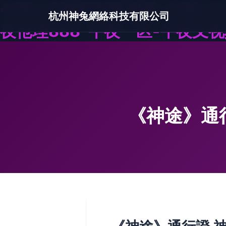
午夜A片福利在线观看-午夜h片
杭州神兔網絡科技有限公司
夜伧理888-午夜一区-午夜叉视
《神途》通