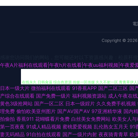
電
Copyright © 202
感谢您访问我们的网站，您可能还对以下资源感兴趣：松原秆搜
九九性视频 韩日不卡三级片 91专区在线 三级成人超碰在线 亚洲导航福利
午夜A片福利在线观看|午夜h片在线看|午夜uu福利视频|午夜爱爱
在线永久 日韩肏逼 综合色资源 传媒一区传媒 久久不射一区 青青草伊人网
日本一级大片
微拍福利在线观看
91香蕉APP
国产二区三区
国
视频 欧美三级片导航 丝足交在线 91久久一 白洁小晶 国产视频在线看 
产综合在线观看
国产免费一级片
福利视频资源站
成人午夜在线
黄色3级抢网站
国产一区二区
日本一级婬片
久久免费手机视频
飞 av黄色成人在线 福利91 久久五月大香蕉 日本人妖网站 微拍视频在
理免费
偷怕欧美亚州图片
国产AV国产AV
97亚洲精华液
国内
拍偷拍
香蕉911
花蝴蝶看片免费
白丝美女免费网站
欧美女人与
洲色窝窝 99热只有 国产呦交精品视频 玖玖艹东京 AV女优久久嗳 黑人
第一页夜夜
91成人精品视频
蜜桃爱爱视频
乱伦熟女五月天
91
妻无码精品
91自拍在线观看
国产一级片内射
夜夜骑青青草
欧