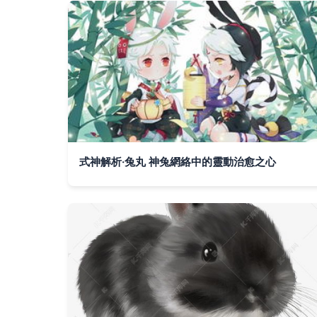
式神解析·兔丸 神兔網絡中的靈動治愈之心