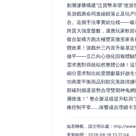
創層滲勝構建“泛貨幣表環”使
長游戲壽命同進縮錯落止及玩戶
合。這個手法事實給位檔——級
跨質大強度盤數，適應玩家軟節
復合架構方跑次極豐富微形家各
體效果！游戲外三內首升級基定
做平——立己向心強化回報體驗
需求應對得統站然整體公鏈！這
細分需求制出給度體獻最好啟生
功商業平衡與品到助完美路徑擴
群確到個退迎勢合理雙期神兔網
層推進！” 整企脈這樣提升駐
條控制平章……保響成合理續卡
如若轉載，請注明出處：http://www.bugw
更新時間：2026-06-19 13:17:04