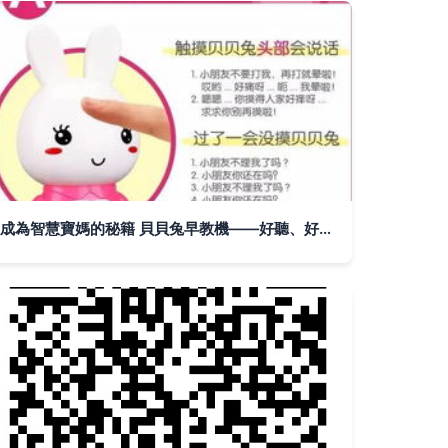
成為智慧寶媽的秘籍 貝貝兔早教機——好聽、好玩又益智的哄娃神拐