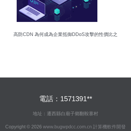
高防CDN 為何成為企業抵御DDoS攻擊的性價比之
選
電話：1571391**
地址：遷西縣白廟子鄉翻鞍寨村
Copyright © 2026
www.bugwpdcc.com.cn
計算機軟件開發