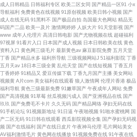
成人日韩精品
日韩福利专区
欧美二区女同
国产精品一区91
小x
导航福利
免费黄色在线视频
91原创视频
欧美日韩小视频
国产
成人在线无码
91黑料不
国产极品自拍
岛国最大色网站
精品无
码国产二品
欧美一及片
激情网婷婷
人妖大片
91天堂影视
国产
www
成年人伦理片
高清日韩电影
国产尤物视频在线
超碰福利
97视屏
91看片入口
日本国产成人视频
日本日韩欧美在线
黄色
资料入口
黄色网三级毛片
最新黄色av
麻豆影院免费
五月天堂
丁香
国产精品水多
福利所导航
三级视频网站J
51福利影院
丁香
五月天av
18日本三级全黄
乱伦天堂
国产在线短视频
丁香五月
丁香婷婷
91精品又
爱豆传媒下载
丁香九月国产主播
美女网站
视频黄
A片com
美女福利在线观看
狼人激情网
伦理片香港
极品
福利导航
黄色三级最新免费
91嫩草国产
午夜成年人网站
免费
国产高清视频
91草莓
丝瓜视频污成人
国产亚洲视品在线
国产
玖玖
国产免费毛不卡片
久久无码
国产精品网络
孕妇无码在线
91手机论坛
91视频新地址
91日逼
午夜啪视频
91啪水蜜桃网
国
产二区无码
91日韩在线观看
西瓜影院视频全集
国产孕妇无码视
频
国产在线福利
国产在线日皮片
午夜神马伦理
毛片网站美女
AV福利激情毛片
黄色网在线播放
91视频免费在线
91午夜在线