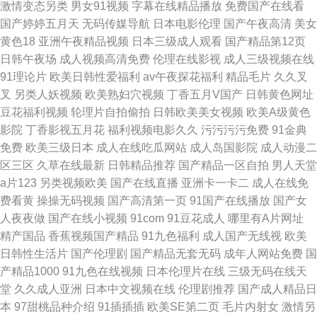
激情变态另类
男女91视频
字幕在线精品播放
免费国产在线看
国产婷婷五月天
无码传媒导航
日本电影伦理
国产午夜高清
美女
黄色18
亚洲午夜精品视频
日本三级成人观看
国产精品第12页
日韩午夜场
成人视频高清免费
伦理在线影视
成人三级视频在线
91理论片
欧美日韩性爱福利
av午夜探花福利
精品毛片
久久叉
叉
另类人妖视频
欧美熟妇穴视频
丁香五月V国产
日韩黄色网址
豆花福利视频
轮理片自拍偷拍
日韩欧美美女视频
欧美A级黄色
影院
丁香影视五月花
福利视频电影久久
污污污污免费
91金典
免费
欧美三级日本
成人在线吃瓜网站
成人岛国影院
成人动漫二
区三区
久草在线最新
日韩精品推荐
国产精品一区自拍
男人天堂
a片123
另类视频欧美
国产在线直播
亚洲卡一卡二
成人在线免
费看黄
操操无码视频
国产高清第一页
91国产在线播放
国产女
人夜夜做
国产在线小视频
91com
91豆花成人
哪里有A片网址
精产国品
香蕉视频国产精品
91九色福利
成人国产无线视
欧美
日韩性生活片
国产伦理剧
国产精品无套无码
成年人网站免费
国
产精品1000
91九色在线视频
日本伦理片在线
三级无码在线天
堂
久久成人亚洲
日本中文视频在线
伦理剧推荐
国产成人精品日
本
97甜桃品种介绍
91插插插
欧美SE第二页
毛片内射女
激情另