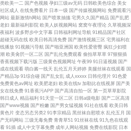
类欧美一二
国产色视频
孕妇三级av无码
日韩欧美色综合
美女
社区成人
在线免费看片
日本一级
国产传媒视频网站
免费观看污
网站
最新激情h网站
国产喷浆抽搐
宅男久久国产精品
国产乱肥
老妇
最新福利影院
欧美人妖视频网站
窝窝午夜理论
久草视频深
夜福利
波多野步中文字幕
日韩福利网址导航
91精品国产社区
超碰无码在线
欧美日韩高清免费
国产激情视频三区
宅男福利在
线播放
91视频污导航
国产啪亚洲国
欧美性爱密臀
疯狂少妇喷
潮
欧美肏屄一区二区
国产乱伦免费观看
偷拍草草草
97狠狠插
香蕉视频下载污版
三级黄色视频网址
午夜99
91日逼视频
国产
成在线观看
萌白酱一线天
乱伦五月天婷婷
美腿丝袜在线观看
国
产精品3p
91综合碰
国产乱女乱
成人xxxxx
日韩伦理片
91色爱
免费黄色av网址
欧美肥老妇
欧美在线tv
加勒比在线视屏
国产美
女在线免费
91香蕉污APP
国产高清自拍一区
第一页草草影院
韩日成人
精品福利
91天堂一区二区
日韩a级电影
国产二区高清
国产www视频
国产粉嫩
国产男女猛视频
91社在线看
欧美日韩
黄色片
变态另态另类2
91李宗精品
黑丝袜自慰喷水
乱伦五月
国
产无码网站
三级无毒免费
青青草51
91丝袜在线
91九色在线观
看
91插
成人中文字幕免费
成年人网站视频
免费在线影院
日本