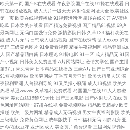
欧美第一页
国产ts在线观看
午夜影院国产在线
91操在线观看
日
韩在线播放视频
成人大片一级天天
内射性爱网址大全
欧美社区
第一页
欧美在线视频播放
91视频污污污
超碰在线公开
AV蜜桃
吃瓜
日本欧美在线看
国产精选免费视频
国产精品91视频
69热
最新网址
无码白丝强行免费
激情影院日韩
久草123
福利欧美在
线
成人片无码
日韩成人极品视频
国产在线诱惑
乱人xxxxx
超黄
无码
三级黄色图片
91免费看视频
精品午夜福利网
精品亚洲成a
人
国产精品萌白酱
日本理论
91操电影
91一区
成人精品无
91国
产小视频
日韩美女免费直播
A片网站网址
激情文学色
国产主播
第37页
青久青青
日本精品在线播放
三级A片
国产日韩亚洲综合
91短视频网站
欧美骚网站
丁香五月天亚洲
欧美大粗吊人妖
深
夜福利亚洲
人兽福利导航
91叉叉操小骚逼
成人18视频
欧美大
鸡吧
草逼wwww
久草福利免费试看
岛国国产在线
91人人超碰
青青
美女白丝18禁
91肏比
国产三区电影
国产内射后入在线
黄
色网址网站网址
97超在线视
免费视频网站
精品欧美精品v
欧美
操碰
欧美二级片网址
精品成人无码视频
男女午夜福利影院
欧美
三级电影
免费黄色网址
成年版快手
日韩福利无码
四虎四房
亚
洲AV在线豆花
亚洲区成人
美女黄片免费观看
三级网站视频网