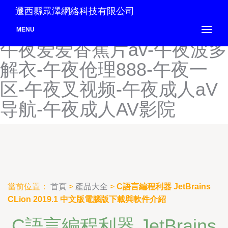
午夜A片福利在线观看-午夜
遷西縣眾澤網絡科技有限公司
h片在线看-午夜uu福利视频-
MENU
午夜爱爱香蕉片av-午夜波多
解衣-午夜伧理888-午夜一
区-午夜叉视频-午夜成人aV
导航-午夜成人AV影院
當前位置：
首頁
>
產品大全
>
C語言編程利器 JetBrains
CLion 2019.1 中文版電腦版下載與軟件介紹
C語言編程利器 JetBrains