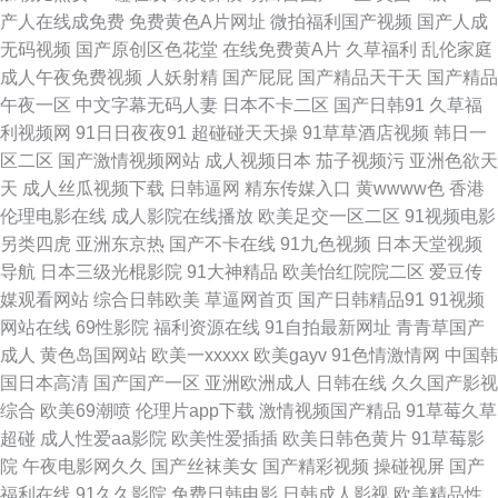
产人在线成免费
免费黄色A片网址
微拍福利国产视频
国产人成
草久久 欧美做爱精品 午夜性爱影院 91黑丝美女 操逼资源网 豆花日韩精品
无码视频
国产原创区色花堂
在线免费黄A片
久草福利
乱伦家庭
成人午夜免费视频
人妖射精
国产屁屁
国产精品天干天
国产精品
久久综合伊人无码 91熟女 东方四虎影院 麻豆人妻91AV 午夜福利av理论 91
午夜一区
中文字幕无码人妻
日本不卡二区
国产日韩91
久草福
利视频网
91日日夜夜91
超碰碰天天操
91草草酒店视频
韩日一
在线观看网站 超碰免费97 黄色精品免费 另类图综丁香五月 欧洲AV网站 91
区二区
国产激情视频网站
成人视频日本
茄子视频污
亚洲色欲天
天
成人丝瓜视频下载
日韩逼网
精东传媒入口
黄wwww色
香港
免费视频黑丝 成人剧场 国内精品视频97 久草在线视频不卡 丝袜脚网址 在线
伦理电影在线
成人影院在线播放
欧美足交一区二区
91视频电影
另类四虎
亚洲东京热
国产不卡在线
91九色视频
日本天堂视频
国产探花不卡 AV香蕉 国语对白高清露脸 日韩九一 第一福利 久久国产乱子
导航
日本三级光棍影院
91大神精品
欧美怡红院院二区
爱豆传
媒观看网站
综合日韩欧美
草逼网首页
国产日韩精品91
91视频
日本在线观看 五月婷婷网站 影音先锋成人电影 海角tv91 欧美日韩色中色 日
网站在线
69性影院
福利资源在线
91自拍最新网址
青青草国产
成人
黄色岛国网站
欧美一xxxxx
欧美gayv
91色情激情网
中国韩
韩激情老湿 亚洲狼人社区 国内秘果久久 欧美剧情一级片 日韩色情影院 香蕉
国日本高清
国产国产一区
亚洲欧洲成人
日韩在线
久久国产影视
综合
欧美69潮喷
伦理片app下载
激情视频国产精品
91草莓久草
视频abb 91精品丝袜久久 操碰公开视频 韩国A级黄色 另类色色 青娱乐91超
超碰
成人性爱aa影院
欧美性爱插插
欧美日韩色黄片
91草莓影
院
午夜电影网久久
国产丝袜美女
国产精彩视频
操碰视屏
国产
碰 91系列在线视频 大香蕉伊99 黄色免费网站 免费色网 深夜福利导航链接
福利在线
91久久影院
免费日韩电影
日韩成人影视
欧美精品性