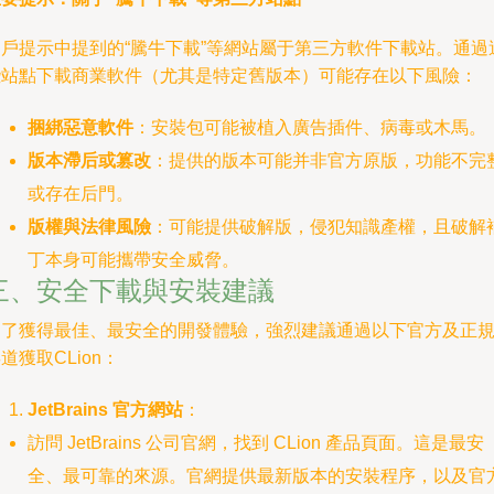
用戶提示中提到的“騰牛下載”等網站屬于第三方軟件下載站。通過
些站點下載商業軟件（尤其是特定舊版本）可能存在以下風險：
捆綁惡意軟件
：安裝包可能被植入廣告插件、病毒或木馬。
版本滯后或篡改
：提供的版本可能并非官方原版，功能不完
或存在后門。
版權與法律風險
：可能提供破解版，侵犯知識產權，且破解
丁本身可能攜帶安全威脅。
三、安全下載與安裝建議
為了獲得最佳、最安全的開發體驗，強烈建議通過以下官方及正
道獲取CLion：
JetBrains 官方網站
：
訪問 JetBrains 公司官網，找到 CLion 產品頁面。這是最安
全、最可靠的來源。官網提供最新版本的安裝程序，以及官