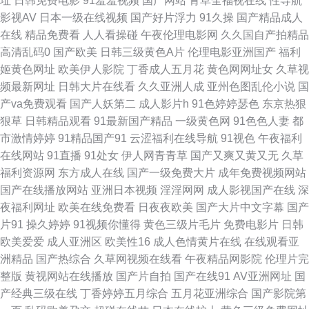
址
日韩免费电影
91羞羞视频
国产网站
青草全福视在线
性导航
影视AV
日本一级在线视频
国产好片浮力
91久操
国产精品成人
久 91亚洲精品入口 浮力草草视频 老湿机网 深夜福利专区 91大神文轩 超碰
在线
精品免费看
人人看操碰
午夜伦理电影网
久久国自产拍精品
高清乱码0
国产欧美
日韩三级黄色A片
伦理电影亚洲国产
福利
99人人妻 老司机的福利91 五月花AV 超碰97免费 美女天天干天天操 污视频
姬黄色网址
欧美伊人影院
丁香成人五月花
黄色网网址女
久草视
频最新网址
日韩大片在线看
久久亚洲人成
亚州色图乱伦小说
国
在线下载 91网页免费入口 国产91在线网站 美女操鸡 色色韩日 超碰男人天堂
产va免费观看
国产人妖第二
成人影片h
91色婷婷瑟色
东京热狠
狠草
日韩精品观看
91最新国产精品
一级黄色网
91色色人妻
都
久久这里有精品 日韩精品一 91prontv 操碰熟妇 韩国无码A 日韩蜜臀91
市激情婷婷
91精品国产91
云涩福利在线导航
91视色
午夜福利
在线网站
91直播
91处女
伊人网青青草
国产又爽又黄又无
久草
91aV免费视频 www欧洲影院 海角熟女 日本道东京热 99人妻草 精品视频 婷
福利资源网
东方成人在线
国产一级免费大片
成年免费视频网站
国产在线播放网站
亚洲日本视频
淫淫网网
成人影视国产在线
深
婷国产天堂 97欧美理论件 国产人人操人人 欧美午夜狼人 午夜影院嗯啊嗯啊
夜福利网址
欧美在线免费看
日夜夜欧美
国产大片中文字幕
国产
片91
操久婷婷
91视频你懂得
黄色三级片毛片
免费电影片
日韩
97玖玖超碰 国产视频在线91 日韩A片做爱网站 黑人激情AV 最新久草视频观
欧美爱爱
成人亚洲区
欧美性16
成人色情黄片在线
在线观看亚
洲精品
国产热综合
久草网视频在线看
午夜精品网影院
伦理片完
看 豆花影视无码黄色 男人天堂a 亚洲日逼 aV经典在线导航 日韩精品视频中
整版
黄视网站在线播放
国产片自拍
国产在线91
AV亚洲网址
国
产经典三级在线
丁香婷婷五月综合
五月花亚洲综合
国产影院第
文 wwwav大全 日韩人妻视频导航 91视频线上网站 久久草国产 尤物超碰偷