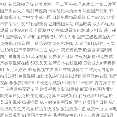
福利在线视频导航
欧美喷潮一区二区
午夜理论片
日本第二片区
国产免费大片
精品呦视频
日本乱伦高清无码
深夜国产视频
91
刺激视频
日本中文字幕一区
日韩免费精品视频
日本高清v
欧美
日韩伦理午夜
91碰超免费
亚洲色图网站
精品欧美
成人AV在线
观看
日本a级在线
干露脸熟女
在线观看黄色网
成人抖音
爰上碰
91
国产美女91视频
国产情侣片
97人人看
国产三级视频在线
91
免费视频精品
国产精品另类
黄色AV网站人
黄色91福利社
污网
址18禁
国产高清不卡二区
成人午夜视频免费
欧美激情福利网
国产青青青草
91草逼视频
免费看片日韩
午夜视频福利免费
国
产嫩草视频在线
69叉叉叉
最新日本在线视频
日韩成人a
青青操
91
五月天婷婷
91短视频在线
国产在线观看的
白丝美女自慰网
站
91福利免费视频
加勒比91AV
91在线观看
黄网站av在线
国产
视频
狠狠擼狠狠擼
91桃色小视频
91激情
91干啪啪
青青操青青
干
主播诱惑无码专区
欧美视频电影
91播放
麻豆桃色网站
亚洲
欧美国产另类
欧美伦理另类
国产刺激对白
在线观看91精品
欧
美成年视频
操碰操揉
成人微拍福利导航
亚洲欧美国产日韩
成年
在线观看免费
岛国精品在线播放
狠狠撸第四色
欧美一页
女同电
影在线观看
91网国产尤物在
毛片网站黄色
狼人三级片
高清男