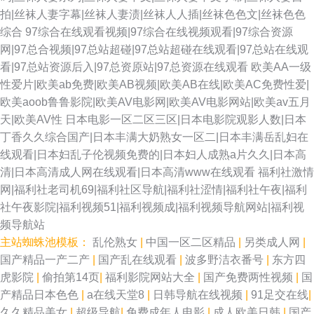
拍|丝袜人妻字幕|丝袜人妻渍|丝袜人人插|丝袜色色文|丝袜色色
综合
97综合在线观看视频|97综合在线视频观看|97综合资源
网|97总合视频|97总站超碰|97总站超碰在线观看|97总站在线观
看|97总站资源后入|97总资原站|97总资源在线观看
欧美AA一级
性爱片|欧美ab免费|欧美AB视频|欧美AB在线|欧美AC免费性爱|
欧美aoob鲁鲁影院|欧美AV电影网|欧美AV电影网站|欧美av五月
天|欧美AV性
日本电影一区二区三区|日本电影院观影人数|日本
丁香久久综合国产|日本丰满大奶熟女一区二|日本丰满岳乱妇在
线观看|日本妇乱子伦视频免费的|日本妇人成熟a片久久|日本高
清|日本高清成人网在线观看|日本高清www在线观看
福利社激情
网|福利社老司机69|福利社区导航|福利社涩情|福利社午夜|福利
社午夜影院|福利视频51|福利视频成|福利视频导航网站|福利视
频导航站
主站蜘蛛池模板：
乱伦熟女
|
中国一区二区精品
|
另类成人网
|
国产精品一产二产
|
国产乱在线观看
|
波多野洁衣番号
|
东方四
虎影院
|
偷拍第14页
|
福利影院网站大全
|
国产免费两性视频
|
国
产精品日本色色
|
a在线天堂8
|
日韩导航在线视频
|
91足交在线
|
久久精品美女
|
超级导航
|
免费成年人电影
|
成人欧美日韩
|
国产