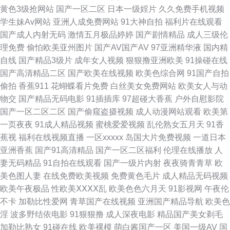
黄色3级抢网站
国产一区二区
日本一级婬片
久久免费手机视频
四页 色午夜影院啪啪 自拍第一页 爱豆传媒69AV 国产浮力麻豆影院 在线观
学生妹Av网站
亚洲人成免费网站
91大神自拍
福利片在线观看
国产成人内射无码
激情五月极品婷婷
国产剧情精品
成人三级伦
看淫国产 操逼问址 国产三级视频 欧美性爱黄色 午夜电影你懂的 91在线观看
理免费
偷怕欧美亚州图片
国产AV国产AV
97亚洲精华液
国内精
自线
国产精品3级片
成年女人视频
狠狠撸亚洲欧美
91操碰在线
网站 福利所av 久久草国产 蜜桃91视频网站 探花av天堂 91官方视频网站 99
国产高清精品二区
国产欧美在线视频
欧美色综合网
91国产自拍
偷拍
香蕉911
花蝴蝶看片免费
白丝美女免费网站
欧美女人与动
在线视频福利 欧美A级性爱 A级网站 国内精品夜夜操 日韩理论三级 91tv视频
物交
国产精品无码电影
91插插库
97超碰大香蕉
户外自慰影院
国产一区二区二区
国产偷窥盗摄视频
成人动漫网站观看
欧美第
97超碰总站 超碰碰少妇 国产a算你色视频 蜜桃午夜剧场 日韩A级电影 午夜
一页夜夜
91成人精品视频
蜜桃爱爱视频
乱伦熟女五月天
91香
蕉视
福利在线视频直播
一区xxxxx
岛国大片免费视频
一道日本
精品伦理 中日肏屄视频 97精品 超碰人人干人人摸 国产偷拍WWW 免费观看
亚洲香蕉
国产91高清精品
国产一区二区福利
伦理在线播放
人
妻无码精品
91自拍在线观看
国产一级片内射
夜夜骑青青草
欧
成人91 日本AⅤ网址 中文字幕美腿丝袜 91在线资源 国产大片中文字幕 久久
美色图人妻
在线免费欧美视频
免费黄色毛片
成人精品无码视频
欧美午夜极品
性欧美ⅩⅩⅩⅩ乱
欧美色色六月天
91影视网
午夜伦
天堂五五 日本色色影院 偷拍色图亚洲 超碰刺激人人 国产在线网站 欧美不卡
不卡
加勒比性爱网
青草国产在线视频
亚洲国产精品导航
欧美色
淫
波多野结依电影
91狠狠撸
成人深夜电影
精品国产美女剃毛
交配视频 日韩电影色色 午夜影院10 91中文啦视频 岛国a免费观看 久久香蕉
加勒比熟女
91碰在线
欧美裸模
萌白酱国产一区
美国一级AV
国