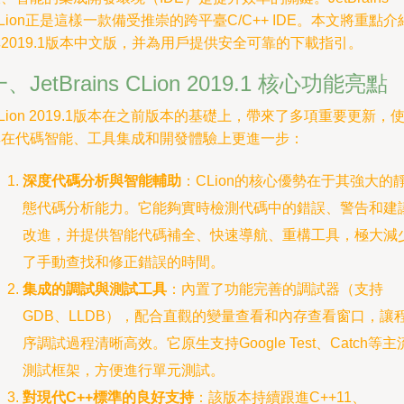
Lion正是這樣一款備受推崇的跨平臺C/C++ IDE。本文將重點介
2019.1版本中文版，并為用戶提供安全可靠的下載指引。
、JetBrains CLion 2019.1 核心功能亮點
Lion 2019.1版本在之前版本的基礎上，帶來了多項重要更新，
其在代碼智能、工具集成和開發體驗上更進一步：
深度代碼分析與智能輔助
：CLion的核心優勢在于其強大的
態代碼分析能力。它能夠實時檢測代碼中的錯誤、警告和建
改進，并提供智能代碼補全、快速導航、重構工具，極大減
了手動查找和修正錯誤的時間。
集成的調試與測試工具
：內置了功能完善的調試器（支持
GDB、LLDB），配合直觀的變量查看和內存查看窗口，讓
序調試過程清晰高效。它原生支持Google Test、Catch等主
測試框架，方便進行單元測試。
對現代C++標準的良好支持
：該版本持續跟進C++11、