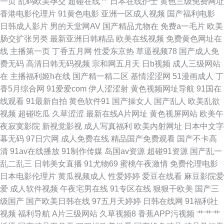
一页
乱码欧美孕交
超碰在线艹
日本在线护士
黄色三级免费网址
香港电影伦理片
91黄色电影
亚洲一区成人视频
国产福利电影
拍91 极品91网站 俺去也导航 青青草超碰在线 91社区视频网站 国内秘果久
日韩成人影片
男的天堂网AV
国产精品尤物在
免费a一毛片
欧美
肠交扩张另类
最新亚洲日韩精品
欧美在线视频
免费黄色网址在
久 五月花导航 变态91网站 久久一次艹 四虎视频 91偷拍视频网站 韩国av在
线
主播第一页
丁香五月网
性爱东京热
草逼视频78
国产成人免
费无码
高清日韩无码视频
宗和网五月天
日b视频
成人三级网站
线网址 欧洲色爱 亚洲国产黄色精品 操碰资源97 免费人成黄页在线 亚洲特黄
在
主播福利姬h在线
国产精一精二区
基情涩涩网
51漫画成人
丁
香5月综合网
91爱爱com
伊人涩涩射
黄色视频网址导航
91国在
操逼福利社 另类人妖网站 www91豆花 久久尤物天堂 伪娘seav 99re大香蕉
线观看
91最新自拍
黄色软件91
国产操女人
国产乱人
欧美乱欲
视频
超碰吃瓜
久草涩涩
最新在线A片网址
黄色视屏网站
欧美午
激情影院A片 日韩肏屄网站 豆花官网免费 欧美成人手机版 尤物网站91 大香
夜寂寞影院
新视觉影视
成人写真福利
欧美内射网址
日本中文字
幕无码
97日穴网
成人免费在线
精品国产免费观看
国产不卡高
蕉福利网 另类AV综合 五月婷婷WW 97福利社 国产自排视频大全 日韩A视 91
清
91av在线播放
91制作传媒
岛国av资源
超碰91资源
国产乱一
乱二乱三
日韩美女直播
91尤物69
蜜桃午夜激情
免费伦理电影
精品网 久草综合网 亚洲三极 www性另类 九九热超碰精品 日韩国产传媒 91
日本电影伦理片
黄瓜视频成人
性爱婷婷
爱豆在线看
麻豆影院爱
爱
成人软件视频
午夜宅男在线
91专区在线
狠狠干欧美
国产三
精东黄色 福利二页电影 欧美人妖肛交色情 亚洲日美韩AV
级国产
国产欧美日韩在线
97五月天婷婷
日韩在线网
91福利社
视频
福利导航
A片三级网站
久草视频8
香蕉APP污视频
艹艹艹