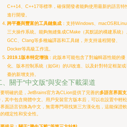
C++14、C++17等標準，確保開發者能夠使用最新的語言特
進行開發。
跨平臺與豐富的工具鏈集成
：支持Windows、macOS和Linu
三大操作系統。能夠無縫集成CMake（其默認的構建系統）
GCC、Clang等多種編譯器和工具鏈，并支持遠程開發、
Docker等高級工作流。
2019.1版本特定增強
：此版本可能包含了對編輯器性能的優
化、版本控制系統（如Git）的UI改進、以及針對特定框架或
臺的新增支持。
二、關于“中文版”與安全下載渠道
要明確的是，JetBrains官方為CLion提供了完善的
多語言界面支
持
，其中包含簡體中文。用戶安裝官方版本后，可以在設置中輕
將界面語言切換為中文，無需專門尋找第三方漢化包，這能保證
件的穩定性和安全性。
重要提示：關于“騰牛下載”等第三方站點