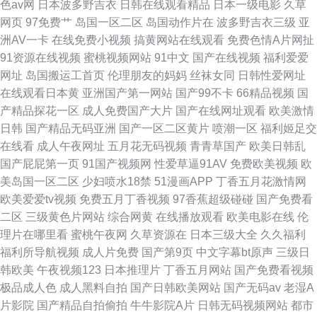
色av网
日本波多野吉衣
日韩在线观看精品
日本一级电影
久草
网页
97免费艹
岛国一区二区
岛国动作片在
波多野吉衣三级
亚
洲AV一卡
在线免费小视频
搞黄网站在线观看
免费色情A片网扯
91资源在线视频
蜜桃视频网站
91中文
国产在线视频
福利爱爱
网址
岛国搬运工首页
伦理朋友的妈妈
丝袜女同
日韩性爱网址
在线观看日本黄
亚洲国产第一网站
国产99不卡
66精品视频
国
产精品探花一区
成人免费国产大片
国产在线网址观看
欧美激情
日韩
国产精品无码亚洲
国产一区二区黄片
喷潮一区
福利姬足交
在线看
成人午夜网址
五月花无码视频
青青草国产
欧美日韩乱
国产屁屁第一页
91国产视频网
性爱草逼91AV
免费欧美视频
欧
美岛国一区二区
少妇喷水18禁
51漫画APP
丁香五月花激情网
欧美爱爱tv视频
免费五月丁香视频
97香蕉超级碰碰
国产免费看
二区
三级黄色片网站
综合网黄
在线播放观看
欧美电影在线
伦
理片在哪里看
蜜桃午夜网
久草资源在
日本三级大全
久久福利
福利所导航视频
成人片免费
国产第9页
中文字幕bt原声
三级日
韩欧美
午夜视频123
日本推理片
丁香五月网站
国产免费看视频
极品成人色
成人黑料自拍
国产日韩欧美网站
国产无码av
老湿A
片影院
国产精品自拍偷拍
牛牛影院A片
日韩无码视频网站
都市