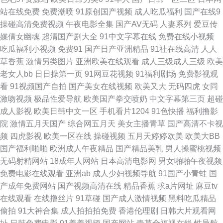
站在线免费
免费潮喷
91原创国产视频
成人吃瓜福利
国产在线9
利网站导航 51无码视频 大香蕉原网址 久久加勒比久久 人人色人人乐人人 五
操碰高清免费视频
午夜电影全集
国产AV无码
人妻系列
爱豆传
媒倩女幽魂
超清国产剧大全
91中文字幕在线
免费在线小视频
月天亚洲色图 91探花网址在线 国产成人东方AV 免费看91网站 先锋色资源
吃瓜福利小视频
免费91
国产日产亚洲精品
91社在线高清
人人
草香蕉
激情另类图片
亚洲欧美在线观看
成人三级成人三级
欧美
91视频国 大香蕉福利社区 九一一区二区 青娱91日韩人妻 五月天影院 91成
老女人bb
日日操第一页
91网豆花视频
91福利剧场
免费影视观
看
91视频国产自拍
国产美女在线视频
欧美又大
无码四虎
女同
人区 变态另类第4页 美女91知视频 亚洲AV自拍在线 91网战 国产福利吃瓜
激吻视频
极品性爱导航
欧美国产拳交喷奶
中文字幕第三页
超碰
成人影视
欧美日韩中文一区
手机看片1204
91色快播
福利撸影
欧美揄拍 无码人妻熟妇av 91偷窥视频 大香蕉资源网 精品91蘑菇 久热综合
院
激情五月天国产
综合网五月天
美女主播青草
国产高清不卡视
频
四虎影视
欧美一区在线
操碰视频
五月天婷婷欧美
欧美大BB
亚洲人妻中出 超碰AV夜夜操 韩国色导航 欧美丁香园婷婷 天天撸天天肏 成人
国产福利啪啪
欧洲成人午夜精品
国产精品美乳
男人操蜜桃视频
无码射精网站
18成年人网站
日本高清电影网
男女啪啪午夜视频
久草 蜜桃aa视频导航 日韩戍人一级 在线视频国产91 豆花黄色片 免费欧美A
免费电影在线观看
亚洲ab
成人少妇视频导航
91国产小青蛙
国
产成年免费网站
国产视频高清在线
精品香蕉
求a片网址
麻豆tv
片 91日韩入口 国产唐伯虎萌白酱 欧洲高清va 亚洲97色色 91香蕉网 导航av
在线观看
在线撸丝片
91草碰
国产成人激情视频
黑料吃瓜精品
偷拍
91大神合集
成人拍拍拍免费
香港伦理剧
日韩大片观看网
九一视频免费观看 色偷拍网 91伪娘在线 国产AV线上 免费色网 午夜精品久