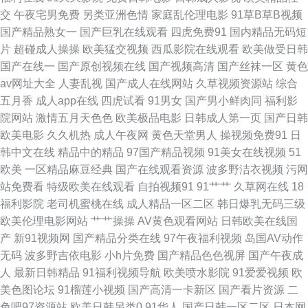
交
午夜宅男免费
另类亚洲色情
家庭乱伦理电影
91草B草B视频
97福利视频 东京色视频 蜜桃成人AV 日韩AV福利片 无码韩日电影 91探花在
国产精品熟女一
国产巨乳在线观看
四虎免费91
国内精品无码短
片
超碰成人操操
欧美猛交视频
西瓜影院在线观看
欧美做受日韩
线观看 超碰人人插 国产狼人 久草视频国产 青娱乐超碰 香蕉91cn 91尤物网
国产在线一
国产原创视频在线
国产视频高清
国产丝袜一区
黄色
av网址大全
人妻乱视
国产成人在线网站
久草视频资源站
综合
址 肏屄视频软件下载 国产精品韩日 另类色亚洲 三级午夜伦理 在线观看91站
五月香
成人app在线
四虎试看
91男女
国产男小鲜肉同
福利影
院网站
激情五月天色色
欧美极品电影
日韩成人第一页
国产日韩
91最新视频 超碰超在线 含羞草操视频 人人插人人乐 亚洲色色虎首页 aV经
欧美电影
久久机热
成人午夜网
黄色天堂男人
操视频免费91
日
韩中文在线
精品中的精品
97国产精品视频
91美女在线视频
51
典在线导航 豆花成人在线 免费一二三区 日韩午夜 在线视频国产91 变态另类
欧美
一区精品麻豆经典
国产在线观看资源
波多野洁衣视频
污网
站免费看
特级欧美在线观看
自拍视频91
91艹艹
久草网在线
18
色站 国产ts性爱露出 欧美成人社区 少妇四虎一线天 影音先锋成人电影 91污
福利影院
老司机蜜桃在线
成人精品一区二区
韩日爆乳无码三级
欧美伦理电影网站
艹艹操操
AV黄色观看网站
日韩欧美在线国
秽网站 黄色女男 欧美怡春院 午夜香蕉剧场 91干逼欧美 超碰在线c66 欧洲色
产
新91视频网
国产精品分类在线
97午夜福利视频
岛国AV动作
无码
波多野吉依电影
小h片免费
国产精品色色视屏
国产午夜成
网91 中文字幕色色无码 超碰在线97视4 精品成人亚洲 五月丁香网站 91丝袜
人
最新日韩精品
91福利视频导航
欧美喷水影院
91爱爱视频
欧
美色图论坛
91榴莲小视频
国产高清一卡新区
国产看片资源
二
福利 超碰香蕉福利 黑料网曝福利导航 女人的天堂AV 激情另类综合av 深夜福
色吧97资源站
欧美日韩另类0
91华人
国产日韩一区二区
日本网