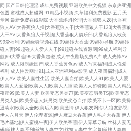
同
国产日韩伦理淫
成年免费视频
亚洲欧美中文视频
东京热亚洲
色图
蜜桃成人超碰网
91精品小视频
久草福利免费视影
五月天
堂网
最新免费在线影院
大香蕉蝌蚪伦理|大香蕉狼人28|大香蕉
狼人AV|大香蕉狼人操|大香蕉狼人干|大香蕉狼人干123|大香蕉狼
人干AV|大香蕉狼人干视频|大香蕉狼人俱乐部|大香蕉狼人欧美
99爱福利|99超级碰视频在线|99超碰大香蕉|99超碰导航|99超碰
碰人妻|99超碰人人爱人人干|99超碰在线资源网|99成人福利导
航|99大香蕉|99大香蕉超碰
成人午夜剧场免费A片|成人先锋AV
网站|成人限制级国产|成人香蕉黄色av|成人写真福利|成人性爱
福利|成人性爱网址91|成人亚洲福利av影院|成人夜间福利|成人
伊人AV
欧美人妻性生活|欧美人妻自拍|欧美人人91|欧美人人爱|
欧美人人爱爱|欧美人人|欧美人人插|欧美人人超碰|欧美人人精品
夜夜99|欧美人人妻
欧美变态另类77|欧美变态另类TS|欧美变态
另类人妖|欧美变态人妖另类|欧美变态自拍|欧美不卡一区|欧美操
逼喷水|欧美大全|欧美后入|欧美激情
伊人狼友网|伊人狼友影视|
伊人六月天|伊人伦理资源|伊人麻豆大香蕉|伊人毛片大香蕉|伊人
毛片基地|伊人蜜桃午夜|伊人欧美香蕉|伊人青草导航
丝袜人妻无
码|丝袜人妻系列|丝袜人妻中文|丝袜人妻中文字幕|丝袜人妻自