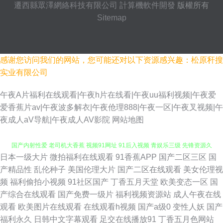
遷西縣眾澤網絡科技有限公司
計算機軟件開發
版權所有
Sitemap
感谢您访问我们的网站，您可能还对以下资源感兴趣：松原秆搜
实业有限公司
午夜A片福利在线观看|午夜h片在线看|午夜uu福利视频|午夜爱
爱香蕉片av|午夜波多解衣|午夜伧理888|午夜一区|午夜叉视频|午
夜成人aV导航|午夜成人AV影院
网站地图
日本一级大片
微拍福利在线观看
91香蕉APP
国产二区三区
国
九一传媒 足交AV 日韩A∨手机在线 亚洲瑟瑟王国 91秀秀 肏逼电影在线观看
产精品性
乱伦种子
美国伦理大片
国产二区在线观看
美女伦理视
频
福利偷拍小视频
91社区国产
丁香五月天堂
欧美变态一区
国
国产内射性爱 老司机大香蕉 视频91网址 91后入视频 青娱乐三级 先锋资源久
产综合在线观看
国产免费一级片
福利视频资源站
成人午夜在线
观看
欧美图片在线观看
在线观看h视频
国产a级0
变性人妖
国产
久 51自拍视频在线 国产视频95 欧美人妖网站 伊人婷婷色香五月 国产欧美第
福利永久
日韩中文字幕观看
足交在线播放91
丁香五月色网站