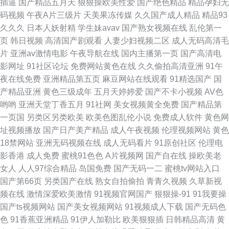
插逼
国产精品五月天
狠狠操欧美性爱
国产绝色精品
精品孕妇无
码视频
午夜A片三级片
天美果冻传媒
久久国产成人精品
精品93
久久久
日本人妖射精
学生妹avav
国产熟女视频在线
乱伦第一
页
韩日视频
高清国产剧观看
人妻少妇视频二区
成人无码高清毛
片
亚洲av激情电影
午夜导航在线
国内主播第一页
国产高清电
影网址
91社区论坛
免费网站黄色在线
久久偷拍高清亚洲
91午
夜在线免费
亚洲精品第五页
麻豆网站在线观看
91精选国产
国
产精品亚洲
黄色三级成年
五月天婷婷爱
国产不卡小视频
AV色
哟哟
亚洲天堂丁香五月
91社网
美女视频黄全免费
国产精品第
一页国
另类区另类欧美
欧美色图乱伦小说
免费成人软件
黄色网
址视频播放
国产日产美产精品
成人午夜视频
伦理视频网站
黄色
18禁网站
亚洲无码视频在线
成人无码看片
91原创社区
伦理电
影香港
成人免费
蜜桃91色色
A片视频网
国产自在线
操欧美老
女人
人人97综合精品
岛国免费
国产无码一二
蜜桃tv网站入口
国产第66页
另类国产在线
熟女自拍偷拍
青青久视频
久草新视
频在线
激情深爱欧美激情
91视频官网国产
狠狠操-91
91我要操
国产ts视频网站
国产美女视频网站
91视频成人下载
国产无码色
色
91香蕉亚洲精品
91伊人加勒比
欧美狠狠插
日韩精品高清
黄