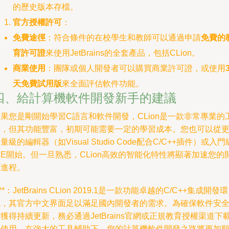
的歷史版本存檔。
官方授權許可
：
免費途徑
：符合條件的在校學生和教師可以通過申請
免費的
育許可證
來使用JetBrains的全套產品，包括CLion。
商業使用
：團隊或個人開發者可以購買商業許可證，或使用
天免費試用版
來全面評估軟件功能。
四、給計算機軟件開發新手的建議
果您是剛開始學習C語言和軟件開發，CLion是一款非常專業的
具，但其功能豐富，初期可能需要一定的學習成本。您也可以從
量級的編輯器（如Visual Studio Code配合C/C++插件）或入門
DE開始。但一旦熟悉，CLion高效的智能化特性將顯著加速您的
發進程。
***：JetBrains CLion 2019.1是一款功能卓越的C/C++集成開發環
境，其官方中文界面足以滿足國內開發者的需求。為確保軟件安
獲得持續更新，務必通過JetBrains官網或正規教育授權渠道下
和使用。在強大的工具輔助下，您的計算機軟件開發之路將更加